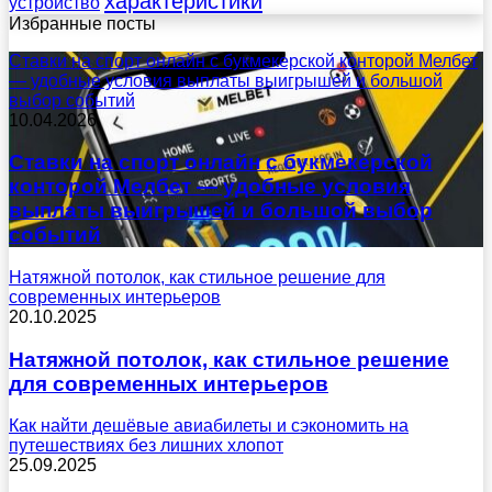
характеристики
устройство
Избранные посты
Ставки на спорт онлайн с букмекерской конторой Мелбет
— удобные условия выплаты выигрышей и большой
выбор событий
10.04.2026
Ставки на спорт онлайн с букмекерской
конторой Мелбет — удобные условия
выплаты выигрышей и большой выбор
событий
Натяжной потолок, как стильное решение для
современных интерьеров
20.10.2025
Натяжной потолок, как стильное решение
для современных интерьеров
Как найти дешёвые авиабилеты и сэкономить на
путешествиях без лишних хлопот
25.09.2025