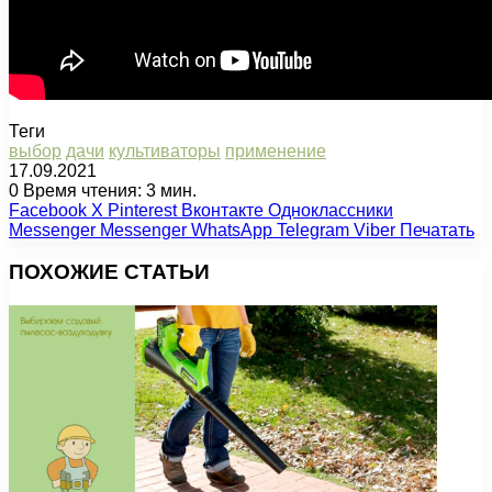
Теги
выбор
дачи
культиваторы
применение
17.09.2021
0
Время чтения: 3 мин.
Facebook
X
Pinterest
Вконтакте
Одноклассники
Messenger
Messenger
WhatsApp
Telegram
Viber
Печатать
ПОХОЖИЕ СТАТЬИ