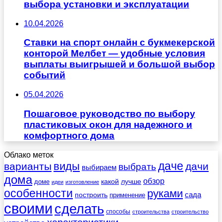
выбора установки и эксплуатации
10.04.2026
Ставки на спорт онлайн с букмекерской
конторой Мелбет — удобные условия
выплаты выигрышей и большой выбор
событий
05.04.2026
Пошаговое руководство по выбору
пластиковых окон для надежного и
комфортного дома
Облако меток
даче
виды
варианты
дачи
выбрать
выбираем
дома
обзор
какой
лучше
доме
идеи
изготовление
особенности
руками
сада
построить
применение
своими
сделать
способы
строительства
строительство