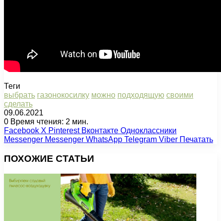
Теги
выбрать
газонокосилку
можно
подходящую
своими
сделать
09.06.2021
0
Время чтения: 2 мин.
Facebook
X
Pinterest
Вконтакте
Одноклассники
Messenger
Messenger
WhatsApp
Telegram
Viber
Печатать
ПОХОЖИЕ СТАТЬИ