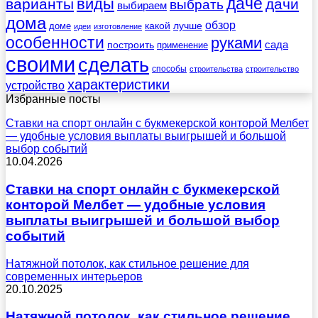
даче
виды
варианты
дачи
выбрать
выбираем
дома
обзор
какой
лучше
доме
идеи
изготовление
особенности
руками
сада
построить
применение
своими
сделать
способы
строительства
строительство
характеристики
устройство
Избранные посты
Ставки на спорт онлайн с букмекерской конторой Мелбет
— удобные условия выплаты выигрышей и большой
выбор событий
10.04.2026
Ставки на спорт онлайн с букмекерской
конторой Мелбет — удобные условия
выплаты выигрышей и большой выбор
событий
Натяжной потолок, как стильное решение для
современных интерьеров
20.10.2025
Натяжной потолок, как стильное решение