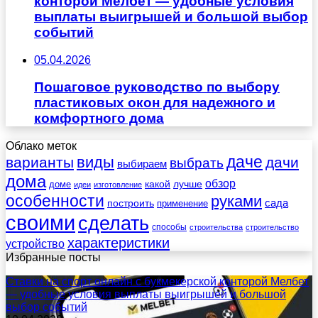
конторой Мелбет — удобные условия
выплаты выигрышей и большой выбор
событий
05.04.2026
Пошаговое руководство по выбору
пластиковых окон для надежного и
комфортного дома
Облако меток
даче
виды
варианты
дачи
выбрать
выбираем
дома
обзор
какой
лучше
доме
идеи
изготовление
особенности
руками
сада
построить
применение
своими
сделать
способы
строительства
строительство
характеристики
устройство
Избранные посты
Ставки на спорт онлайн с букмекерской конторой Мелбет
— удобные условия выплаты выигрышей и большой
выбор событий