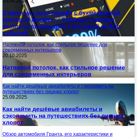
10.04.2026
Ставки на спорт онлайн с букмекерской
конторой Мелбет — удобные условия
выплаты выигрышей и большой выбор
событий
Натяжной потолок, как стильное решение для
современных интерьеров
20.10.2025
Натяжной потолок, как стильное решение
для современных интерьеров
Как найти дешёвые авиабилеты и сэкономить на
путешествиях без лишних хлопот
25.09.2025
Как найти дешёвые авиабилеты и
сэкономить на путешествиях без лишних
хлопот
Обзор автомобиля Гранта, его характеристики и