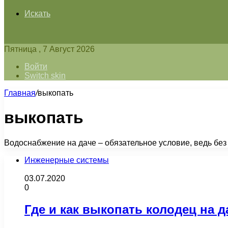
Искать
Пятница , 7 Август 2026
Войти
Switch skin
Главная
/
выкопать
выкопать
Водоснабжение на даче – обязательное условие, ведь без
Инженерные системы
03.07.2020
0
Где и как выкопать колодец на д