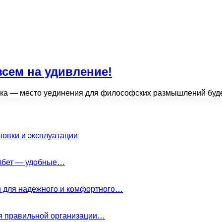
всем на удивление!
очка — место уединения для философских размышлений буд
новки и эксплуатации
елбет — удобные…
н для надежного и комфортного…
ля правильной организации…