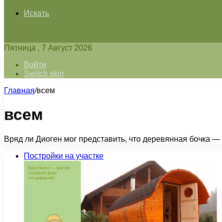
Искать
Пятница , 7 Август 2026
Войти
Switch skin
Главная
/
всем
всем
Вряд ли Диоген мог представить, что деревянная бочка 
Постройки на участке