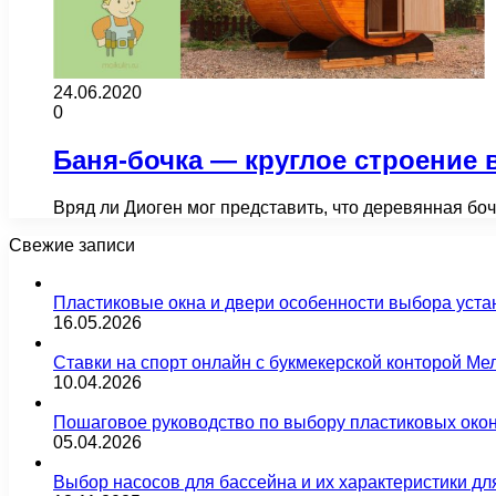
24.06.2020
0
Баня-бочка — круглое строение 
Вряд ли Диоген мог представить, что деревянная б
Свежие записи
Пластиковые окна и двери особенности выбора уста
16.05.2026
Ставки на спорт онлайн с букмекерской конторой М
10.04.2026
Пошаговое руководство по выбору пластиковых око
05.04.2026
Выбор насосов для бассейна и их характеристики д