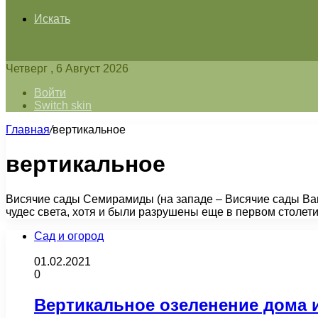
Искать
Четверг , 6 Август 2026
Войти
Switch skin
Главная
/
вертикальное
вертикальное
Висячие сады Семирамиды (на западе – Висячие сады Вав
чудес света, хотя и были разрушены еще в первом столетии
Сад и огород
01.02.2021
0
Вертикальное озеленение дома 