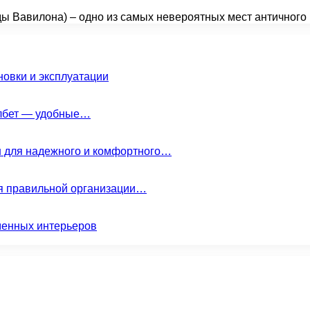
ды Вавилона) – одно из самых невероятных мест античног
новки и эксплуатации
елбет — удобные…
н для надежного и комфортного…
ля правильной организации…
менных интерьеров