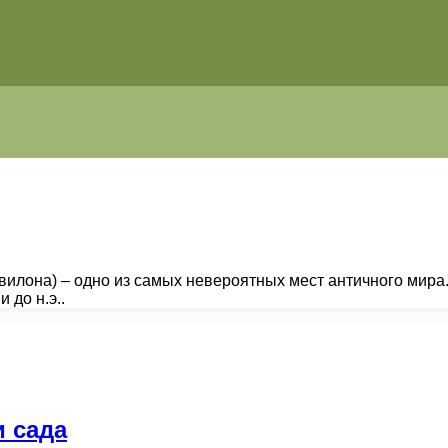
илона) – одно из самых невероятных мест античного мира
 до н.э..
и сада