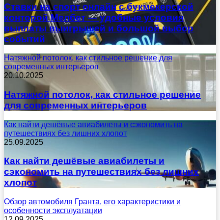
Ставки на спорт онлайн с букмекерской
конторой Мелбет — удобные условия
выплаты выигрышей и большой выбор
событий
Натяжной потолок, как стильное решение для
современных интерьеров
20.10.2025
Натяжной потолок, как стильное решение
для современных интерьеров
Как найти дешёвые авиабилеты и сэкономить на
путешествиях без лишних хлопот
25.09.2025
Как найти дешёвые авиабилеты и
сэкономить на путешествиях без лишних
хлопот
Обзор автомобиля Гранта, его характеристики и
особенности эксплуатации
12.09.2025