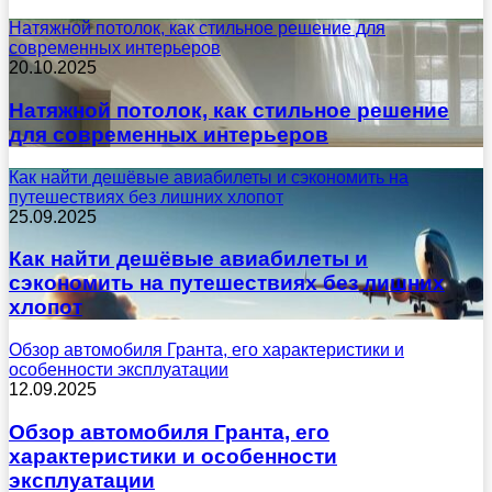
Натяжной потолок, как стильное решение для
современных интерьеров
20.10.2025
Натяжной потолок, как стильное решение
для современных интерьеров
Как найти дешёвые авиабилеты и сэкономить на
путешествиях без лишних хлопот
25.09.2025
Как найти дешёвые авиабилеты и
сэкономить на путешествиях без лишних
хлопот
Обзор автомобиля Гранта, его характеристики и
особенности эксплуатации
12.09.2025
Обзор автомобиля Гранта, его
характеристики и особенности
эксплуатации