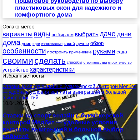
Пошаговое руководство по выбору
пластиковых окон для надежного и
комфортного дома
Облако меток
даче
виды
варианты
дачи
выбрать
выбираем
дома
обзор
какой
лучше
доме
идеи
изготовление
особенности
руками
сада
построить
применение
своими
сделать
способы
строительства
строительство
характеристики
устройство
Избранные посты
Ставки на спорт онлайн с букмекерской конторой Мелбет
— удобные условия выплаты выигрышей и большой
выбор событий
10.04.2026
Ставки на спорт онлайн с букмекерской
конторой Мелбет — удобные условия
выплаты выигрышей и большой выбор
событий