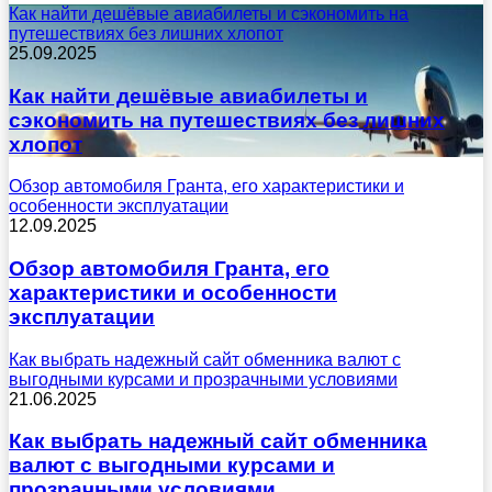
Как найти дешёвые авиабилеты и сэкономить на
путешествиях без лишних хлопот
25.09.2025
Как найти дешёвые авиабилеты и
сэкономить на путешествиях без лишних
хлопот
Обзор автомобиля Гранта, его характеристики и
особенности эксплуатации
12.09.2025
Обзор автомобиля Гранта, его
характеристики и особенности
эксплуатации
Как выбрать надежный сайт обменника валют с
выгодными курсами и прозрачными условиями
21.06.2025
Как выбрать надежный сайт обменника
валют с выгодными курсами и
прозрачными условиями