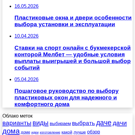
16.05.2026
Пластиковые окна и двери особенности
выбора установки и эксплуатации
10.04.2026
Ставки на спорт онлайн с букмекерской
конторой Мелбет — удобные условия
выплаты выигрышей и большой выбор
событий
05.04.2026
Пошаговое руководство по выбору
пластиковых окон для надежного и
комфортного дома
Облако меток
даче
виды
варианты
дачи
выбрать
выбираем
дома
обзор
какой
лучше
доме
идеи
изготовление