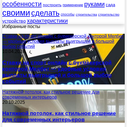
особенности
руками
сада
построить
применение
своими
сделать
способы
строительства
строительство
характеристики
устройство
Избранные посты
Ставки на спорт онлайн с букмекерской конторой Мелбет
— удобные условия выплаты выигрышей и большой
выбор событий
10.04.2026
Ставки на спорт онлайн с букмекерской
конторой Мелбет — удобные условия
выплаты выигрышей и большой выбор
событий
Натяжной потолок, как стильное решение для
современных интерьеров
20.10.2025
Натяжной потолок, как стильное решение
для современных интерьеров