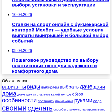
выбора установки и эксплуатации
10.04.2026
Ставки на спорт онлайн с букмекерской
конторой Мелбет — удобные условия
выплаты выигрышей и большой выбор
событий
05.04.2026
Пошаговое руководство по выбору
пластиковых окон для надежного и
комфортного дома
Облако меток
даче
виды
варианты
дачи
выбрать
выбираем
дома
обзор
какой
лучше
доме
идеи
изготовление
особенности
руками
сада
построить
применение
своими
сделать
способы
строительства
строительство