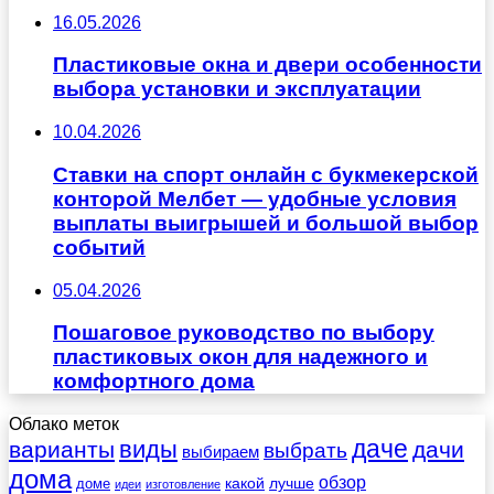
16.05.2026
Пластиковые окна и двери особенности
выбора установки и эксплуатации
10.04.2026
Ставки на спорт онлайн с букмекерской
конторой Мелбет — удобные условия
выплаты выигрышей и большой выбор
событий
05.04.2026
Пошаговое руководство по выбору
пластиковых окон для надежного и
комфортного дома
Облако меток
даче
виды
варианты
дачи
выбрать
выбираем
дома
обзор
какой
лучше
доме
идеи
изготовление