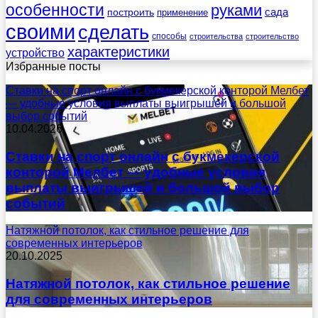
особенности
руками
сада
построить
применение
своими
сделать
способы
строительства
строительство
характеристики
устройство
Избранные посты
Ставки на спорт онлайн с букмекерской конторой Мелбет
— удобные условия выплаты выигрышей и большой
выбор событий
10.04.2026
Ставки на спорт онлайн с букмекерской
конторой Мелбет — удобные условия
выплаты выигрышей и большой выбор
событий
Натяжной потолок, как стильное решение для
современных интерьеров
20.10.2025
Натяжной потолок, как стильное решение
для современных интерьеров