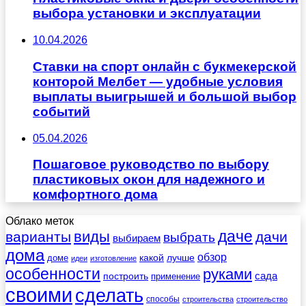
выбора установки и эксплуатации
10.04.2026
Ставки на спорт онлайн с букмекерской
конторой Мелбет — удобные условия
выплаты выигрышей и большой выбор
событий
05.04.2026
Пошаговое руководство по выбору
пластиковых окон для надежного и
комфортного дома
Облако меток
даче
виды
варианты
дачи
выбрать
выбираем
дома
обзор
какой
лучше
доме
идеи
изготовление
особенности
руками
сада
построить
применение
своими
сделать
способы
строительства
строительство