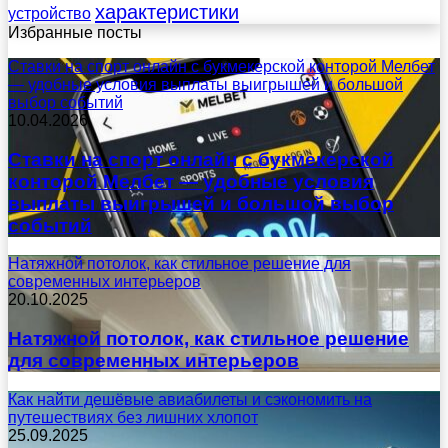
характеристики
устройство
Избранные посты
Ставки на спорт онлайн с букмекерской конторой Мелбет
— удобные условия выплаты выигрышей и большой
выбор событий
10.04.2026
Ставки на спорт онлайн с букмекерской
конторой Мелбет — удобные условия
выплаты выигрышей и большой выбор
событий
Натяжной потолок, как стильное решение для
современных интерьеров
20.10.2025
Натяжной потолок, как стильное решение
для современных интерьеров
Как найти дешёвые авиабилеты и сэкономить на
путешествиях без лишних хлопот
25.09.2025