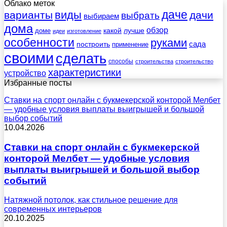
Облако меток
даче
виды
варианты
дачи
выбрать
выбираем
дома
обзор
какой
лучше
доме
идеи
изготовление
особенности
руками
сада
построить
применение
своими
сделать
способы
строительства
строительство
характеристики
устройство
Избранные посты
Ставки на спорт онлайн с букмекерской конторой Мелбет
— удобные условия выплаты выигрышей и большой
выбор событий
10.04.2026
Ставки на спорт онлайн с букмекерской
конторой Мелбет — удобные условия
выплаты выигрышей и большой выбор
событий
Натяжной потолок, как стильное решение для
современных интерьеров
20.10.2025