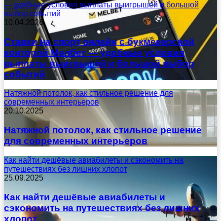
— удобные условия выплаты выигрышей и большой
выбор событий
10.04.2026
Ставки на спорт онлайн с букмекерской
конторой Мелбет — удобные условия
выплаты выигрышей и большой выбор
событий
Натяжной потолок, как стильное решение для
современных интерьеров
20.10.2025
Натяжной потолок, как стильное решение
для современных интерьеров
Как найти дешёвые авиабилеты и сэкономить на
путешествиях без лишних хлопот
25.09.2025
Как найти дешёвые авиабилеты и
сэкономить на путешествиях без лишних
хлопот