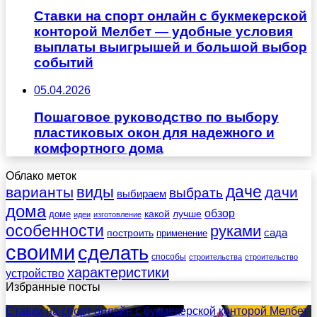
Ставки на спорт онлайн с букмекерской
конторой Мелбет — удобные условия
выплаты выигрышей и большой выбор
событий
05.04.2026
Пошаговое руководство по выбору
пластиковых окон для надежного и
комфортного дома
Облако меток
даче
виды
варианты
дачи
выбрать
выбираем
дома
обзор
какой
лучше
доме
идеи
изготовление
особенности
руками
сада
построить
применение
своими
сделать
способы
строительства
строительство
характеристики
устройство
Избранные посты
Ставки на спорт онлайн с букмекерской конторой Мелбет