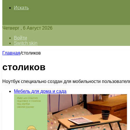
Искать
Четверг , 6 Август 2026
Войти
Switch skin
Главная
/
столиков
столиков
Ноутбук специально создан для мобильности пользователя
Мебель для дома и сада