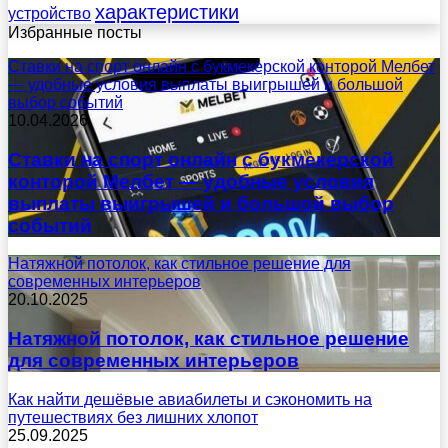
характеристики
устройство
Избранные посты
Ставки на спорт онлайн с букмекерской конторой Мелбет
— удобные условия выплаты выигрышей и большой
выбор событий
10.04.2026
Ставки на спорт онлайн с букмекерской
конторой Мелбет — удобные условия
выплаты выигрышей и большой выбор
событий
Натяжной потолок, как стильное решение для
современных интерьеров
20.10.2025
Натяжной потолок, как стильное решение
для современных интерьеров
Как найти дешёвые авиабилеты и сэкономить на
путешествиях без лишних хлопот
25.09.2025