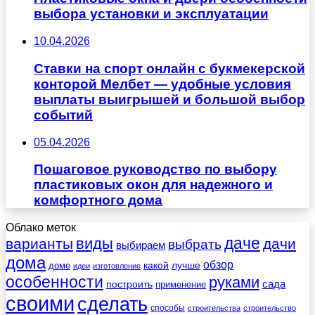
выбора установки и эксплуатации
10.04.2026
Ставки на спорт онлайн с букмекерской
конторой Мелбет — удобные условия
выплаты выигрышей и большой выбор
событий
05.04.2026
Пошаговое руководство по выбору
пластиковых окон для надежного и
комфортного дома
Облако меток
даче
виды
варианты
дачи
выбрать
выбираем
дома
обзор
какой
лучше
доме
идеи
изготовление
особенности
руками
сада
построить
применение
своими
сделать
способы
строительства
строительство