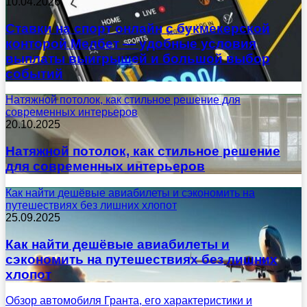
10.04.2026
Ставки на спорт онлайн с букмекерской
конторой Мелбет — удобные условия
выплаты выигрышей и большой выбор
событий
Натяжной потолок, как стильное решение для
современных интерьеров
20.10.2025
Натяжной потолок, как стильное решение
для современных интерьеров
Как найти дешёвые авиабилеты и сэкономить на
путешествиях без лишних хлопот
25.09.2025
Как найти дешёвые авиабилеты и
сэкономить на путешествиях без лишних
хлопот
Обзор автомобиля Гранта, его характеристики и