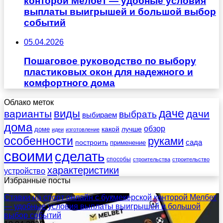
конторой Мелбет — удобные условия
выплаты выигрышей и большой выбор
событий
05.04.2026
Пошаговое руководство по выбору
пластиковых окон для надежного и
комфортного дома
Облако меток
даче
виды
варианты
дачи
выбрать
выбираем
дома
обзор
какой
лучше
доме
идеи
изготовление
особенности
руками
сада
построить
применение
своими
сделать
способы
строительства
строительство
характеристики
устройство
Избранные посты
Ставки на спорт онлайн с букмекерской конторой Мелбет
— удобные условия выплаты выигрышей и большой
выбор событий