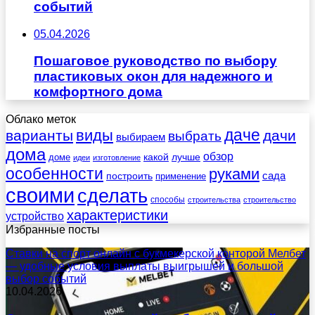
событий
05.04.2026
Пошаговое руководство по выбору
пластиковых окон для надежного и
комфортного дома
Облако меток
даче
виды
варианты
дачи
выбрать
выбираем
дома
обзор
какой
лучше
доме
идеи
изготовление
особенности
руками
сада
построить
применение
своими
сделать
способы
строительства
строительство
характеристики
устройство
Избранные посты
Ставки на спорт онлайн с букмекерской конторой Мелбет
— удобные условия выплаты выигрышей и большой
выбор событий
10.04.2026