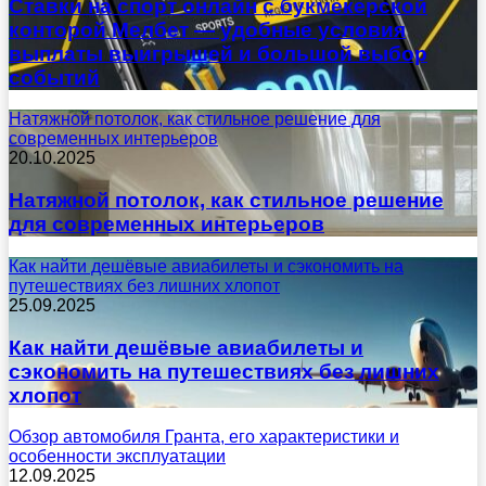
Ставки на спорт онлайн с букмекерской
конторой Мелбет — удобные условия
выплаты выигрышей и большой выбор
событий
Натяжной потолок, как стильное решение для
современных интерьеров
20.10.2025
Натяжной потолок, как стильное решение
для современных интерьеров
Как найти дешёвые авиабилеты и сэкономить на
путешествиях без лишних хлопот
25.09.2025
Как найти дешёвые авиабилеты и
сэкономить на путешествиях без лишних
хлопот
Обзор автомобиля Гранта, его характеристики и
особенности эксплуатации
12.09.2025