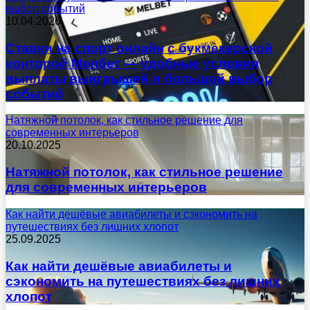
выбор событий
10.04.2026
Ставки на спорт онлайн с букмекерской
конторой Мелбет — удобные условия
выплаты выигрышей и большой выбор
событий
Натяжной потолок, как стильное решение для
современных интерьеров
20.10.2025
Натяжной потолок, как стильное решение
для современных интерьеров
Как найти дешёвые авиабилеты и сэкономить на
путешествиях без лишних хлопот
25.09.2025
Как найти дешёвые авиабилеты и
сэкономить на путешествиях без лишних
хлопот