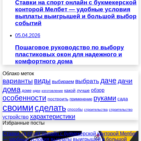
Ставки на спорт онлайн с букмекерской
конторой Мелбет — удобные условия
выплаты выигрышей и большой выбор
событий
05.04.2026
Пошаговое руководство по выбору
пластиковых окон для надежного и
комфортного дома
Облако меток
даче
виды
варианты
дачи
выбрать
выбираем
дома
обзор
какой
лучше
доме
идеи
изготовление
особенности
руками
сада
построить
применение
своими
сделать
способы
строительства
строительство
характеристики
устройство
Избранные посты
Ставки на спорт онлайн с букмекерской конторой Мелбет
— удобные условия выплаты выигрышей и большой