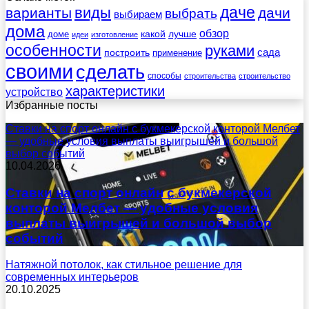
даче
виды
варианты
дачи
выбрать
выбираем
дома
обзор
какой
лучше
доме
идеи
изготовление
особенности
руками
сада
построить
применение
своими
сделать
способы
строительства
строительство
характеристики
устройство
Избранные посты
Ставки на спорт онлайн с букмекерской конторой Мелбет
— удобные условия выплаты выигрышей и большой
выбор событий
10.04.2026
Ставки на спорт онлайн с букмекерской
конторой Мелбет — удобные условия
выплаты выигрышей и большой выбор
событий
Натяжной потолок, как стильное решение для
современных интерьеров
20.10.2025