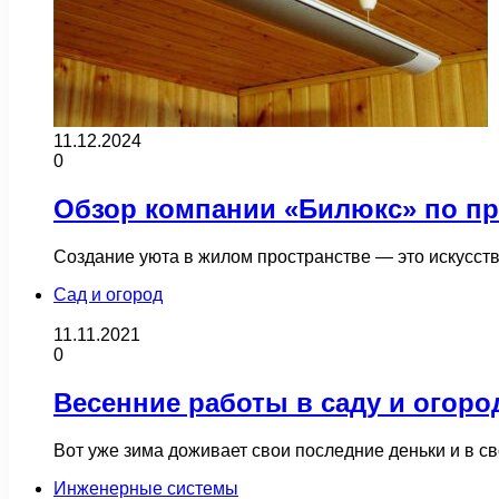
11.12.2024
0
Обзор компании «Билюкс» по пр
Создание уюта в жилом пространстве — это искусст
Сад и огород
11.11.2021
0
Весенние работы в саду и огоро
Вот уже зима доживает свои последние деньки и в с
Инженерные системы