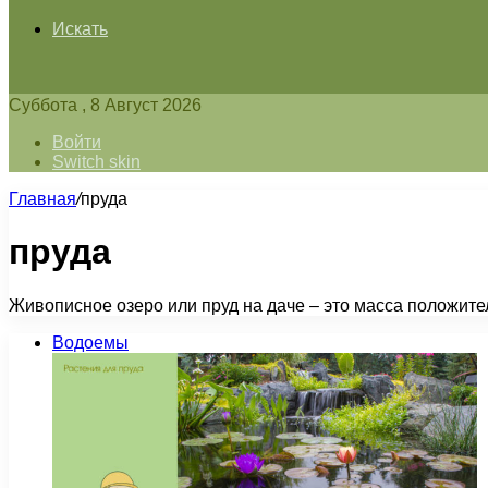
Искать
Суббота , 8 Август 2026
Войти
Switch skin
Главная
/
пруда
пруда
Живописное озеро или пруд на даче – это масса положит
Водоемы