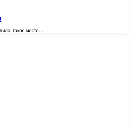
я
авило, такое место…