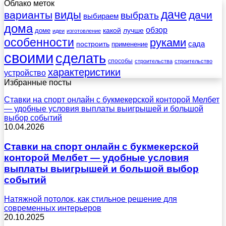
Облако меток
даче
виды
варианты
дачи
выбрать
выбираем
дома
обзор
какой
лучше
доме
идеи
изготовление
особенности
руками
сада
построить
применение
своими
сделать
способы
строительства
строительство
характеристики
устройство
Избранные посты
Ставки на спорт онлайн с букмекерской конторой Мелбет
— удобные условия выплаты выигрышей и большой
выбор событий
10.04.2026
Ставки на спорт онлайн с букмекерской
конторой Мелбет — удобные условия
выплаты выигрышей и большой выбор
событий
Натяжной потолок, как стильное решение для
современных интерьеров
20.10.2025