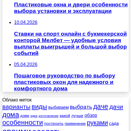
Пластиковые окна и двери особенности
выбора установки и эксплуатации
10.04.2026
Ставки на спорт онлайн с букмекерской
конторой Мелбет — удобные условия
выплаты выигрышей и большой выбор
событий
05.04.2026
Пошаговое руководство по выбору
пластиковых окон для надежного и
комфортного дома
Облако меток
даче
виды
варианты
дачи
выбрать
выбираем
дома
обзор
какой
лучше
доме
идеи
изготовление
особенности
руками
сада
построить
применение