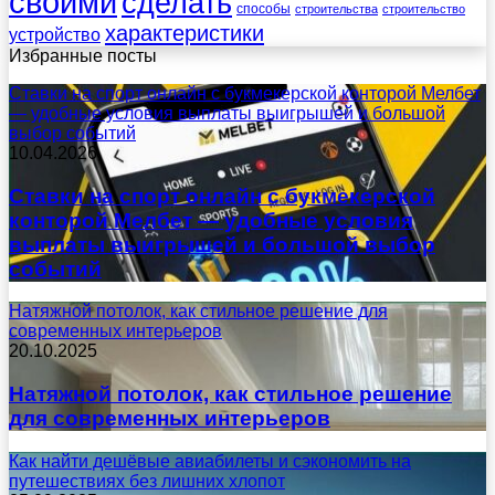
своими
сделать
способы
строительства
строительство
характеристики
устройство
Избранные посты
Ставки на спорт онлайн с букмекерской конторой Мелбет
— удобные условия выплаты выигрышей и большой
выбор событий
10.04.2026
Ставки на спорт онлайн с букмекерской
конторой Мелбет — удобные условия
выплаты выигрышей и большой выбор
событий
Натяжной потолок, как стильное решение для
современных интерьеров
20.10.2025
Натяжной потолок, как стильное решение
для современных интерьеров
Как найти дешёвые авиабилеты и сэкономить на
путешествиях без лишних хлопот