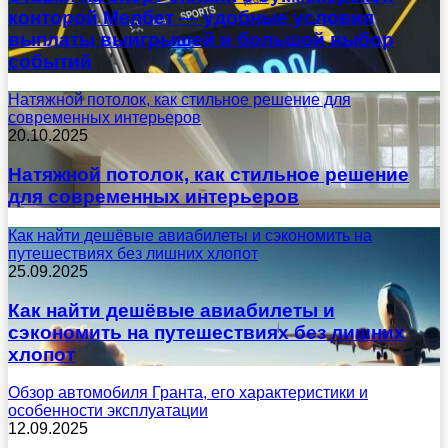
конторой Мелбет — удобные условия
выплаты выигрышей и большой выбор
событий
Натяжной потолок, как стильное решение для
современных интерьеров
20.10.2025
Натяжной потолок, как стильное решение
для современных интерьеров
Как найти дешёвые авиабилеты и сэкономить на
путешествиях без лишних хлопот
25.09.2025
Как найти дешёвые авиабилеты и
сэкономить на путешествиях без лишних
хлопот
Обзор автомобиля Гранта, его характеристики и
особенности эксплуатации
12.09.2025