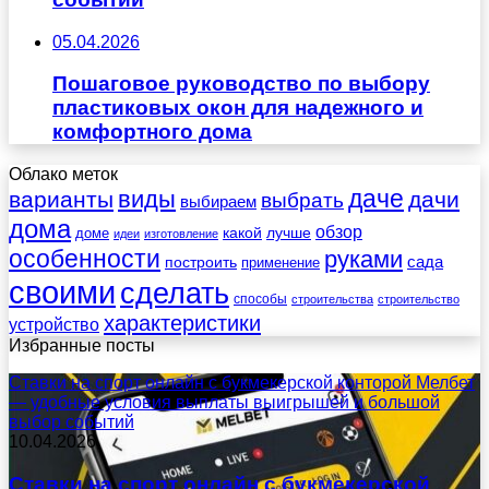
05.04.2026
Пошаговое руководство по выбору
пластиковых окон для надежного и
комфортного дома
Облако меток
даче
виды
варианты
дачи
выбрать
выбираем
дома
обзор
какой
лучше
доме
идеи
изготовление
особенности
руками
сада
построить
применение
своими
сделать
способы
строительства
строительство
характеристики
устройство
Избранные посты
Ставки на спорт онлайн с букмекерской конторой Мелбет
— удобные условия выплаты выигрышей и большой
выбор событий
10.04.2026
Ставки на спорт онлайн с букмекерской