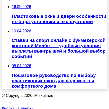
16.05.2026
Пластиковые окна и двери особенности
выбора установки и эксплуатации
10.04.2026
Ставки на спорт онлайн с букмекерской
конторой Мелбет — удобные условия
выплаты выигрышей и большой выбор
событий
05.04.2026
Пошаговое руководство по выбору
пластиковых окон для надежного и
комфортного дома
© Copyright 2026, Moikulin.ru
Кнопка «Наверх»