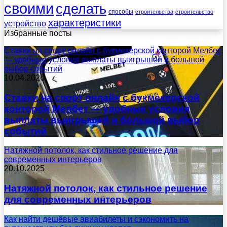
своими
сделать
способы
строительства
строительство
характеристики
устройство
Избранные посты
Ставки на спорт онлайн с букмекерской конторой Мелбет
— удобные условия выплаты выигрышей и большой
выбор событий
10.04.2026
Ставки на спорт онлайн с букмекерской
конторой Мелбет — удобные условия
выплаты выигрышей и большой выбор
событий
Натяжной потолок, как стильное решение для
современных интерьеров
20.10.2025
Натяжной потолок, как стильное решение
для современных интерьеров
Как найти дешёвые авиабилеты и сэкономить на