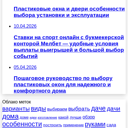
Пластиковые окна и двери особенности
выбора установки и эксплуатации
10.04.2026
Ставки на спорт онлайн с букмекерской
конторой Мелбет — удобные условия
выплаты выигрышей и большой выбор
событий
05.04.2026
Пошаговое руководство по выбору
пластиковых окон для надежного и
комфортного дома
Облако меток
даче
виды
варианты
дачи
выбрать
выбираем
дома
обзор
какой
лучше
доме
идеи
изготовление
особенности
руками
сада
построить
применение