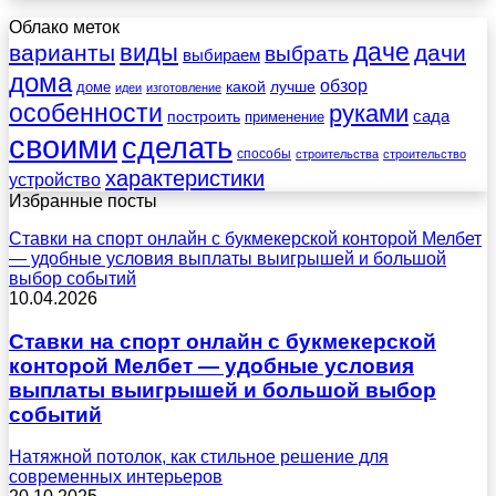
Облако меток
даче
виды
варианты
дачи
выбрать
выбираем
дома
обзор
какой
лучше
доме
идеи
изготовление
особенности
руками
сада
построить
применение
своими
сделать
способы
строительства
строительство
характеристики
устройство
Избранные посты
Ставки на спорт онлайн с букмекерской конторой Мелбет
— удобные условия выплаты выигрышей и большой
выбор событий
10.04.2026
Ставки на спорт онлайн с букмекерской
конторой Мелбет — удобные условия
выплаты выигрышей и большой выбор
событий
Натяжной потолок, как стильное решение для
современных интерьеров