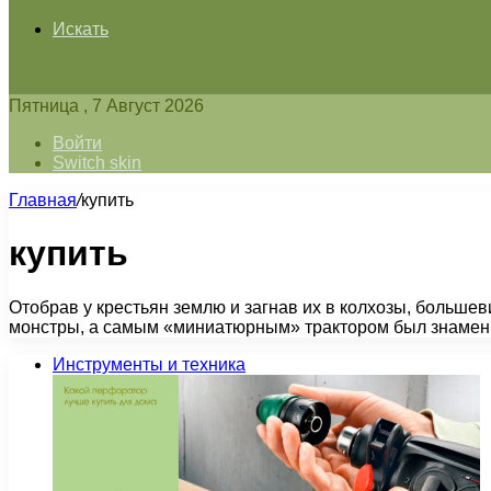
Искать
Пятница , 7 Август 2026
Войти
Switch skin
Главная
/
купить
купить
Отобрав у крестьян землю и загнав их в колхозы, больше
монстры, а самым «миниатюрным» трактором был знамен
Инструменты и техника