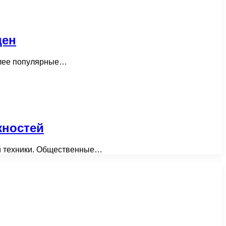
цен
более популярные…
жностей
ной техники. Общественные…