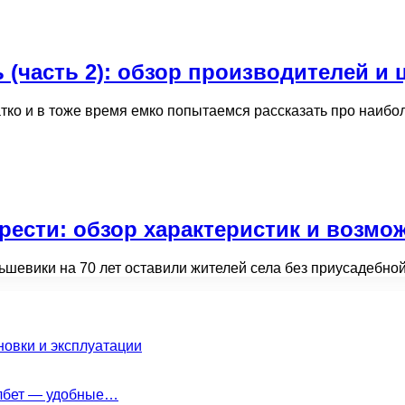
 (часть 2): обзор производителей и 
ратко и в тоже время емко попытаемся рассказать про наи
рести: обзор характеристик и возмо
ольшевики на 70 лет оставили жителей села без приусадеб
новки и эксплуатации
елбет — удобные…