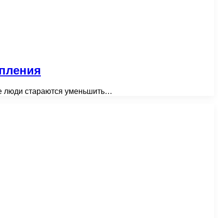
епления
нде люди стараются уменьшить…