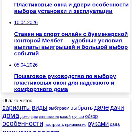
Пластиковые окна и двери особенности
выбора установки и эксплуатации
10.04.2026
Ставки на спорт онлайн с букмекерской
конторой Мелбет — удобные условия
выплаты выигрышей и большой выбор
событий
05.04.2026
Пошаговое руководство по выбору
пластиковых окон для надежного и
комфортного дома
Облако меток
даче
виды
варианты
дачи
выбрать
выбираем
дома
обзор
какой
лучше
доме
идеи
изготовление
особенности
руками
сада
построить
применение