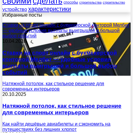
своими
сделать
способы
строительства
строительство
характеристики
устройство
Избранные посты
Ставки на спорт онлайн с букмекерской конторой Мелбет
— удобные условия выплаты выигрышей и большой
выбор событий
10.04.2026
Ставки на спорт онлайн с букмекерской
конторой Мелбет — удобные условия
выплаты выигрышей и большой выбор
событий
Натяжной потолок, как стильное решение для
современных интерьеров
20.10.2025
Натяжной потолок, как стильное решение
для современных интерьеров
Как найти дешёвые авиабилеты и сэкономить на
путешествиях без лишних хлопот