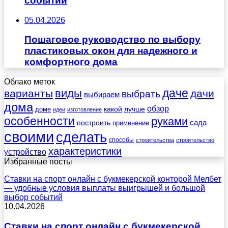
событий
05.04.2026
Пошаговое руководство по выбору
пластиковых окон для надежного и
комфортного дома
Облако меток
даче
виды
варианты
дачи
выбрать
выбираем
дома
обзор
какой
лучше
доме
идеи
изготовление
особенности
руками
сада
построить
применение
своими
сделать
способы
строительства
строительство
характеристики
устройство
Избранные посты
Ставки на спорт онлайн с букмекерской конторой Мелбет
— удобные условия выплаты выигрышей и большой
выбор событий
10.04.2026
Ставки на спорт онлайн с букмекерской