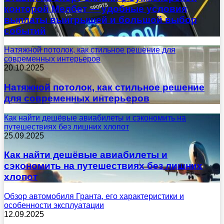
конторой Мелбет — удобные условия
выплаты выигрышей и большой выбор
событий
Натяжной потолок, как стильное решение для
современных интерьеров
20.10.2025
Натяжной потолок, как стильное решение
для современных интерьеров
Как найти дешёвые авиабилеты и сэкономить на
путешествиях без лишних хлопот
25.09.2025
Как найти дешёвые авиабилеты и
сэкономить на путешествиях без лишних
хлопот
Обзор автомобиля Гранта, его характеристики и
особенности эксплуатации
12.09.2025