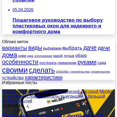
05.04.2026
Пошаговое руководство по выбору
пластиковых окон для надежного и
комфортного дома
Облако меток
даче
виды
варианты
дачи
выбрать
выбираем
дома
обзор
какой
лучше
доме
идеи
изготовление
особенности
руками
сада
построить
применение
своими
сделать
способы
строительства
строительство
характеристики
устройство
Избранные посты
Ставки на спорт онлайн с букмекерской конторой Мелбет
— удобные условия выплаты выигрышей и большой
выбор событий
10.04.2026
Ставки на спорт онлайн с букмекерской