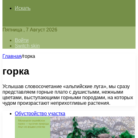
Искать
Пятница , 7 Август 2026
Войти
Switch skin
Главная
/
горка
горка
Услышав словосочетание «альпийские луга», мы сразу
представляем горные плато с душистыми, нежными
цветами, выступающими горными породами, на которых
чудом произрастают неприхотливые растения.
Обустройство участка