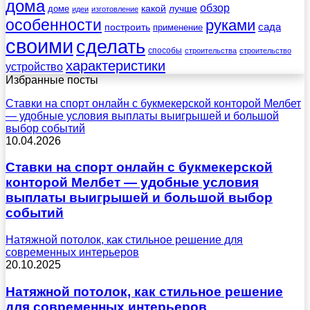
дома
обзор
какой
лучше
доме
идеи
изготовление
особенности
руками
сада
построить
применение
своими
сделать
способы
строительства
строительство
характеристики
устройство
Избранные посты
Ставки на спорт онлайн с букмекерской конторой Мелбет
— удобные условия выплаты выигрышей и большой
выбор событий
10.04.2026
Ставки на спорт онлайн с букмекерской
конторой Мелбет — удобные условия
выплаты выигрышей и большой выбор
событий
Натяжной потолок, как стильное решение для
современных интерьеров
20.10.2025
Натяжной потолок, как стильное решение
для современных интерьеров