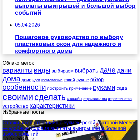
выплаты выигрышей и большой выбор
событий
05.04.2026
Пошаговое руководство по выбору
пластиковых окон для надежного и
комфортного дома
Облако меток
даче
виды
варианты
дачи
выбрать
выбираем
дома
обзор
какой
лучше
доме
идеи
изготовление
особенности
руками
сада
построить
применение
своими
сделать
способы
строительства
строительство
характеристики
устройство
Избранные посты
Ставки на спорт онлайн с букмекерской конторой Мелбет
— удобные условия выплаты выигрышей и большой
выбор событий
10.04.2026