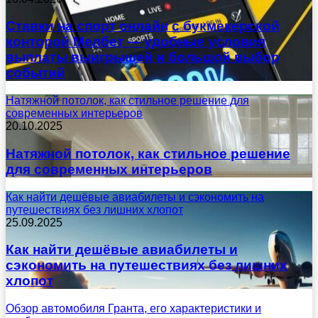
Ставки на спорт онлайн с букмекерской
конторой Мелбет — удобные условия
выплаты выигрышей и большой выбор
событий
Натяжной потолок, как стильное решение для
современных интерьеров
20.10.2025
Натяжной потолок, как стильное решение
для современных интерьеров
Как найти дешёвые авиабилеты и сэкономить на
путешествиях без лишних хлопот
25.09.2025
Как найти дешёвые авиабилеты и
сэкономить на путешествиях без лишних
хлопот
Обзор автомобиля Гранта, его характеристики и