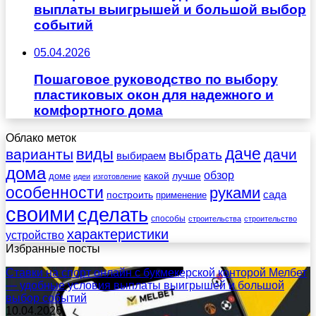
выплаты выигрышей и большой выбор
событий
05.04.2026
Пошаговое руководство по выбору
пластиковых окон для надежного и
комфортного дома
Облако меток
даче
виды
варианты
дачи
выбрать
выбираем
дома
обзор
какой
лучше
доме
идеи
изготовление
особенности
руками
сада
построить
применение
своими
сделать
способы
строительства
строительство
характеристики
устройство
Избранные посты
Ставки на спорт онлайн с букмекерской конторой Мелбет
— удобные условия выплаты выигрышей и большой
выбор событий
10.04.2026