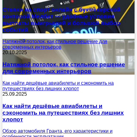
Ставки на спорт онлайн с букмекерской
конторой Мелбет — удобные условия
выплаты выигрышей и большой выбор
событий
Натяжной потолок, как стильное решение для
современных интерьеров
20.10.2025
Натяжной потолок, как стильное решение
для современных интерьеров
Как найти дешёвые авиабилеты и сэкономить на
путешествиях без лишних хлопот
25.09.2025
Как найти дешёвые авиабилеты и
сэкономить на путешествиях без лишних
хлопот
Обзор автомобиля Гранта, его характеристики и
особенности эксплуатации