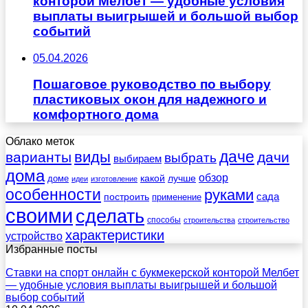
конторой Мелбет — удобные условия
выплаты выигрышей и большой выбор
событий
05.04.2026
Пошаговое руководство по выбору
пластиковых окон для надежного и
комфортного дома
Облако меток
даче
виды
варианты
дачи
выбрать
выбираем
дома
обзор
какой
лучше
доме
идеи
изготовление
особенности
руками
сада
построить
применение
своими
сделать
способы
строительства
строительство
характеристики
устройство
Избранные посты
Ставки на спорт онлайн с букмекерской конторой Мелбет
— удобные условия выплаты выигрышей и большой
выбор событий