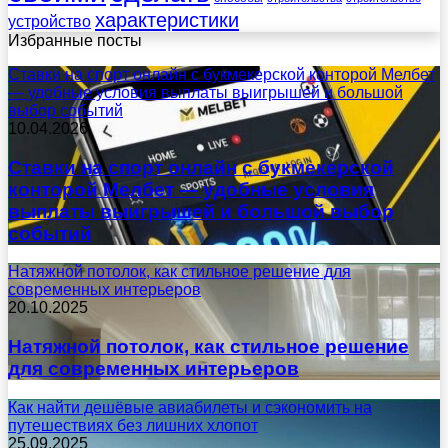
характеристики
устройство
Избранные посты
Ставки на спорт онлайн с букмекерской конторой Мелбет
— удобные условия выплаты выигрышей и большой
выбор событий
10.04.2026
Ставки на спорт онлайн с букмекерской
конторой Мелбет — удобные условия
выплаты выигрышей и большой выбор
событий
Натяжной потолок, как стильное решение для
современных интерьеров
20.10.2025
Натяжной потолок, как стильное решение
для современных интерьеров
Как найти дешёвые авиабилеты и сэкономить на
путешествиях без лишних хлопот
25.09.2025