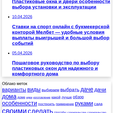
Пластиковые окна и двери особенности
выбора установки и эксплуатации
10.04.2026
Ставки на спорт онлайн с букмекерской
конторой Мелбет — удобные условия
выплаты выигрышей и большой выбор
событий
05.04.2026
Пошаговое руководство по выбору
пластиковых окон для надежного и
комфортного дома
Облако меток
даче
виды
варианты
дачи
выбрать
выбираем
дома
обзор
какой
лучше
доме
идеи
изготовление
особенности
руками
сада
построить
применение
своими
сделать
способы
строительства
строительство